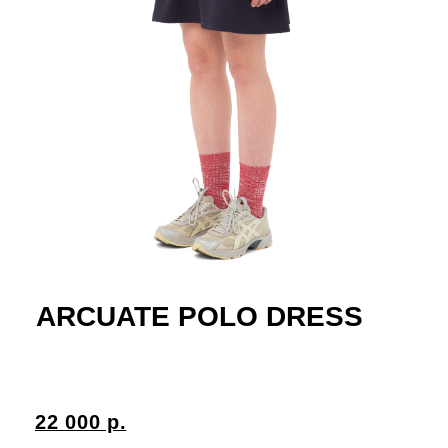
ARCUATE POLO DRESS
22 000 р.
Платье фиолетово-синего оттенка с
длинными рукавами реглан изготовлено из
трикотажа средней плотности на основе
вискозы и нейлона. Конструкция модели
включает отложной воротник и короткую
планку на трех кнопках серебристого оттенка.
Многослойный дизайн переда создаёт
симметричные утонченные вырезы в области
ключиц и под линией груди. Платье
выпущено ограниченной партией в пять
экземпляров.
80% вискоза, 20% нейлон
Артикул: AR1021