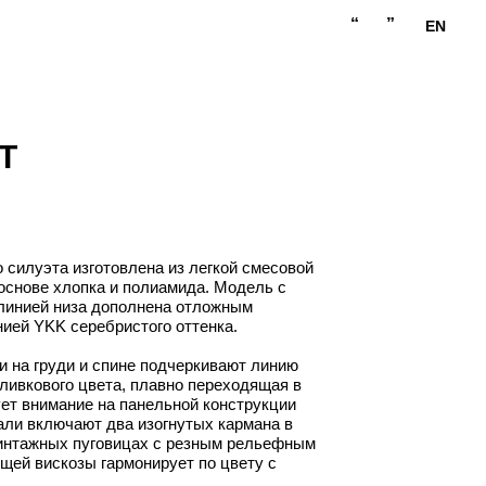
“
”
EN
T
 силуэта изготовлена из легкой смесовой
 основе хлопка и полиамида. Модель с
 линией низа дополнена отложным
ией YKK серебристого оттенка.
и на груди и спине подчеркивают линию
оливкового цвета, плавно переходящая в
ует внимание на панельной конструкции
али включают два изогнутых кармана в
винтажных пуговицах с резным рельефным
щей вискозы гармонирует по цвету с