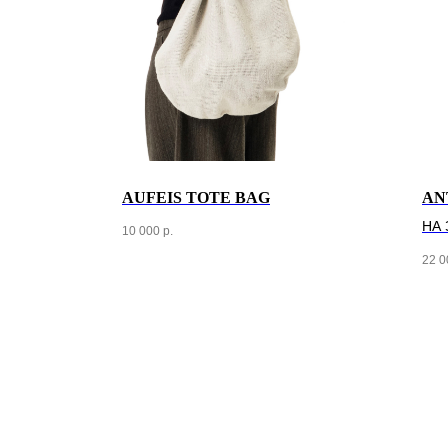
AUFEIS TOTE BAG
AN
НА 
10 000
р.
22 0