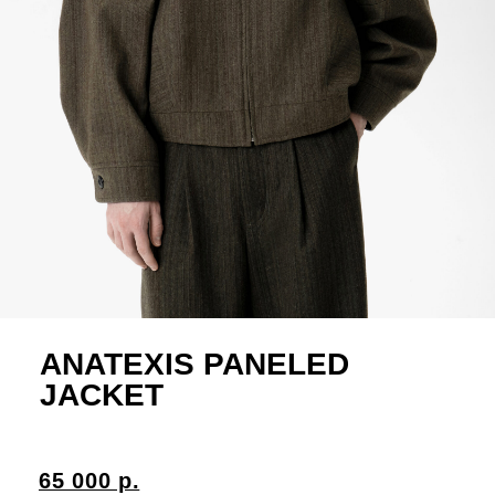
ANATEXIS PANELED
JACKET
65 000 р.
Куртка-бомбер панельного кроя изготовлена
из плотной итальянской шерсти в мягкую
полоску, сочетающую оливковый и серо-
зеленый оттенки. Динамичный силуэт
достигнут за счет конструкции рукава, в
основе которого — три панели, создающие
сложный объем. Доминирующая панель,
протянутая от проймы переда на спинку
через подмышку, формирует диагональ,
дополненную сзади симметричными
плечевыми складками.
Конструкция включает отложной воротник,
застежку-молнию Talon с ветрозащитной
планкой и два кармана на молнии,
интегрированные в боковые швы. Манжеты и
стойка воротника застегиваются на