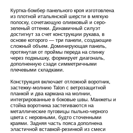
металлические пуговицы пыльно-черного
цвета с неровными, будто сточенными
краями. Задняя часть пояса дополнена
эластичной вставкой-резинкой из смеси
шерсти и полиэстера, которая обеспечивает
удобную посадку. Слева на груди —
фирменная вышивка-логотип. Куртка имеет
подкладку из вискозы глубокого зеленого
цвета с легким коричневым оттенком.
Основная ткань: 100% шерсть
Подкладка: 100% вискоза
Подкладка карманов: 100% хлопок
Артикул: AR1040G
Muzyka: рост 186 см, 96-83-94 (L)
Юля: рост 180 см, 89-55-80 (L)
ПАРАМЕТРЫ
M
L
XL