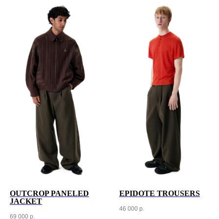
OUTCROP PANELED
EPIDOTE TROUSERS
JACKET
46 000
р.
69 000
р.