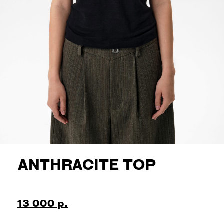
ANTHRACITE TOP
13 000 р.
Женский топ приталенного силуэта с
короткими цельнокроенными рукавами
изготовлен из итальянского льняного
трикотажа черного цвета с видимой
фактурой и легкой прозрачностью.
Задняя часть цельнокроенного
воротника-стойки имеет вертикальную
застежку на маленькую шарообразную
пуговицу медного оттенка, которая
крепится к нитяной петле, выполненной
вручную. Рукава дополнены мягкой
сборкой по шву. Все края, включая
горловину, низ и рукава, а также
большинство соединительных швов
обработаны зигзагообразной строчкой.
100% лён