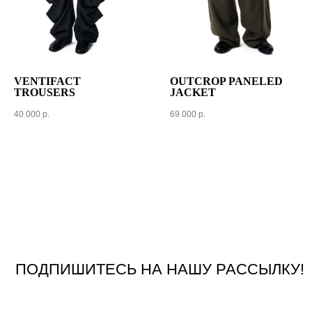
VENTIFACT
OUTCROP PANELED
TROUSERS
JACKET
40 000
р.
69 000
р.