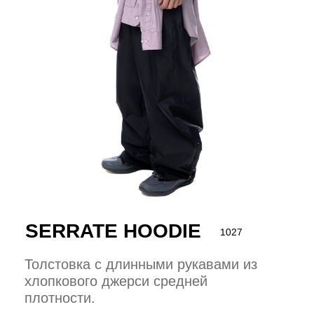
SERRATE HOODIE
1027
Толстовка с длинными рукавами из
хлопкового джерси средней
плотности.
31 000 р.
15 500 р.
— свободный крой
— панельный дизайн
— двухслойный капюшон
— диагональные складки вокруг
кармана-кенгуру спереди
— контрастный графический принт
сзади
— спущенные плечи
— 100% хлопок
На модели изделие размера М: рост