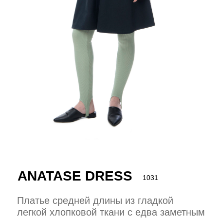
ANATASE DRESS
1031
Платье средней длины из гладкой
легкой хлопковой ткани с едва заметным
блеском.
36 000 р.
18 000 р.
— силуэт в стиле ампир
— отложной воротник с измененной
формой отлета и застежкой на кнопки
— застежка на планку с 8 черными
кнопками
— цельнокроеные рукава
— сборка в районе груди и вокруг
вставки в форме звезды на спине
— 100% хлопок