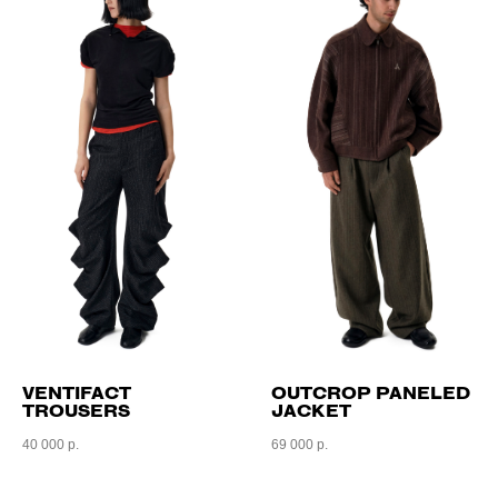
VENTIFACT
OUTCROP PANELED
TROUSERS
JACKET
40 000
р.
69 000
р.