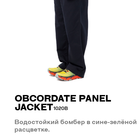
OBCORDATE PANEL
JACKET
1020B
Водостойкий бомбер в сине-зелёной
расцветке.
30 900 р.
— свободный крой
— панельный дизайн
— классический воротник
— застежка-молния ykk
— пуллер из паракорда и японского
стеклянного бисера
— прорезные нагрудные карманы
— боковые карманы в рельефных
швах
— рукава реглан
— манжеты на кнопках серебристого