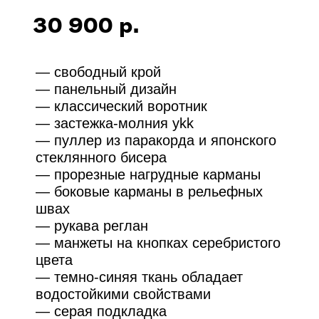
цвета
— темно-синяя ткань обладает
водостойкими свойствами
— серая подкладка
— 35% хлопок 65% полиэстер
— подкладка: 35% хлопок 65%
полиэстер
— ограниченная партия из 6 штук
На модели изделие размера m: рост
174см, грудь 85см, талия 74см
ПАРАМЕТРЫ
ПРОДАНО